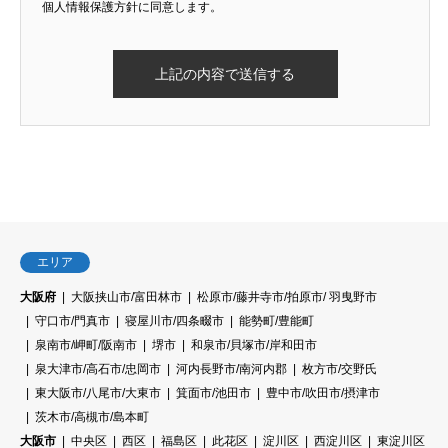
個人情報保護方針に同意します。
エリア
大阪府
大阪挟山市/富田林市
松原市/藤井寺市/拍原市/ 羽曳野市
守口市/門真市
寝屋川市/四条畷市
能勢町/豊能町
泉南市/岬町/阪南市
堺市
和泉市/貝塚市/岸和田市
泉大津市/高石市/忠岡市
河内長野市/南河内郡
枚方市/交野氏
東大阪市/八尾市/大東市
箕面市/池田市
豊中市/吹田市/摂津市
茨木市/高槻市/島本町
大阪市
中央区
西区
福島区
此花区
淀川区
西淀川区
東淀川区