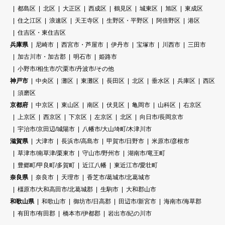
都島区
北区
大正区
西成区
鶴見区
城東区
旭区
東成区
住之江区
浪速区
天王寺区
生野区・平野区
阿倍野区
港区
住吉区・東住吉区
兵庫県
尼崎市
西宮市・芦屋市
伊丹市
宝塚市
川西市
三田市
加古川市・加古郡
明石市
姫路市
小野市/相生市/穴栗市/丹波市/その他
神戸市
中央区
灘区
東灘区
長田区
北区
垂水区
兵庫区
西区
須磨区
京都府
中京区
東山区
南区
伏見区
亀岡市
山科区
右京区
上京区
西京区
下京区
左京区
北区
向日市/長岡京市
宇治市/京田辺/城陽市
八幡市/大山埼町/木津川市
滋賀県
大津市
長浜市/高島市
甲賀市/日野市
米原市/彦根市
草津市/南草津/栗東市
守山市/野州市
湖南市/竜王町
豊郷町/甲良町/多賀町
近江八幡
東近江市/愛壮町
奈良県
奈良市
天理市
香芝市/葛城市/北葛城市
橿原市/大和高田市/北葛城郡
生駒市
大和郡山市
和歌山県
和歌山市
御坊市/日高郡
田辺市/新宮市
海南市/海草郡
有田市/有田郡
橋本市/伊都郡
岩出市/紀の川市