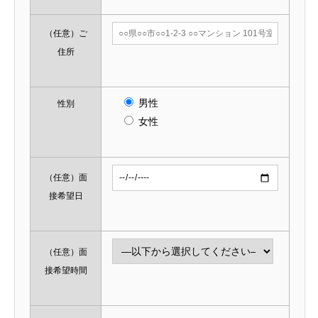
（任意）
ご
住所
男性
性別
女性
（任意）
面
接希望日
（任意）
面
接希望時間