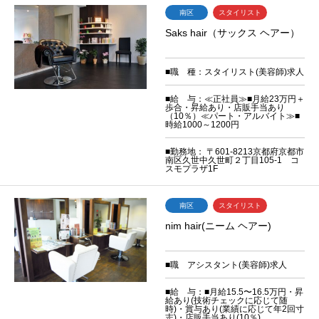
南区
スタイリスト
Saks hair（サックス ヘアー）
■職 種：スタイリスト(美容師)求人
■給 与：≪正社員≫■月給23万円＋
歩合・昇給あり・店販手当あり
（10％）≪パート・アルバイト≫■
時給1000～1200円
■勤務地： 〒601-8213京都府京都市
南区久世中久世町２丁目105-1 コ
スモプラザ1F
南区
スタイリスト
nim hair(ニーム ヘアー)
■職 アシスタント(美容師)求人
■給 与：■月給15.5〜16.5万円・昇
給あり(技術チェックに応じて随
時)・賞与あり(業績に応じて年2回寸
志)・店販手当あり(10％)