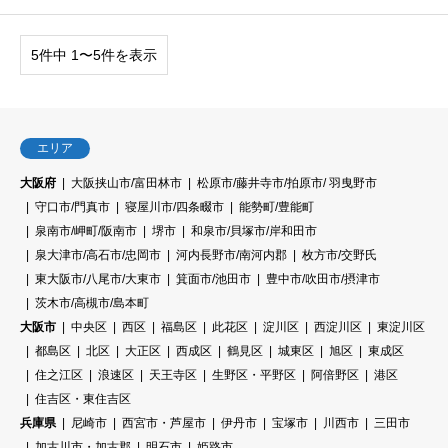
5件中 1〜5件を表示
エリア
大阪府
大阪挟山市/富田林市
松原市/藤井寺市/拍原市/ 羽曳野市
守口市/門真市
寝屋川市/四条畷市
能勢町/豊能町
泉南市/岬町/阪南市
堺市
和泉市/貝塚市/岸和田市
泉大津市/高石市/忠岡市
河内長野市/南河内郡
枚方市/交野氏
東大阪市/八尾市/大東市
箕面市/池田市
豊中市/吹田市/摂津市
茨木市/高槻市/島本町
大阪市
中央区
西区
福島区
此花区
淀川区
西淀川区
東淀川区
都島区
北区
大正区
西成区
鶴見区
城東区
旭区
東成区
住之江区
浪速区
天王寺区
生野区・平野区
阿倍野区
港区
住吉区・東住吉区
兵庫県
尼崎市
西宮市・芦屋市
伊丹市
宝塚市
川西市
三田市
加古川市・加古郡
明石市
姫路市