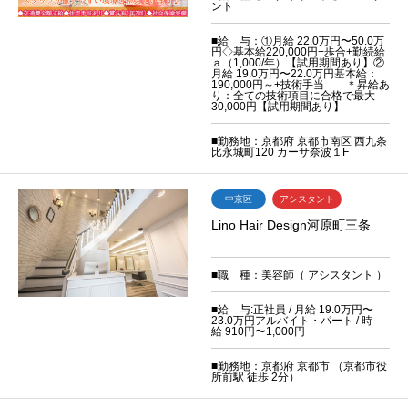
ント
■給 与：①月給 22.0万円〜50.0万
円◇基本給220,000円+歩合+勤続給
ａ（1,000/年）【試用期間あり】②
月給 19.0万円〜22.0万円基本給：
190,000円～+技術手当 ＊昇給あ
り：全ての技術項目に合格で最大
30,000円【試用期間あり】
■勤務地：京都府 京都市南区 西九条
比永城町120 カーサ奈波１F
中京区
アシスタント
Lino Hair Design河原町三条
■職 種：美容師（ アシスタント ）
■給 与:正社員 / 月給 19.0万円〜
23.0万円アルバイト・パート / 時
給 910円〜1,000円
■勤務地：京都府 京都市 （京都市役
所前駅 徒歩 2分）