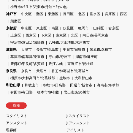
小野市/相生市/穴栗市/丹波市/その他
神戸市
中央区
灘区
東灘区
長田区
北区
垂水区
兵庫区
西区
須磨区
京都府
中京区
東山区
南区
伏見区
亀岡市
山科区
右京区
上京区
西京区
下京区
左京区
北区
向日市/長岡京市
宇治市/京田辺/城陽市
八幡市/大山埼町/木津川市
滋賀県
大津市
長浜市/高島市
甲賀市/日野市
米原市/彦根市
草津市/南草津/栗東市
守山市/野州市
湖南市/竜王町
豊郷町/甲良町/多賀町
近江八幡
東近江市/愛壮町
奈良県
奈良市
天理市
香芝市/葛城市/北葛城市
橿原市/大和高田市/北葛城郡
生駒市
大和郡山市
和歌山県
和歌山市
御坊市/日高郡
田辺市/新宮市
海南市/海草郡
有田市/有田郡
橋本市/伊都郡
岩出市/紀の川市
職種
スタイリスト
jrスタイリスト
アシスタント
jrアシスタント
理容師
アイリスト