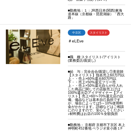
■勤務地：１：JR西日本(関西)東海
道本線（京都線・琵琶湖線）「西大
路」
中京区
スタイリスト
＃eLEve
■職 種:スタイリスト/アイリスト
(業務委託/面貸し)
■給 与：完全歩合/面貸し①美容師
【スタイリスト】指名売上60万円以
上・・売上×60%還元60万円以
下・・売上×50%還元フリー売
上・・売上×50%還元自らが仕入れ
した商品に関しての店販売上げは
100%還元②アイデザイナー【アイ
リスト】売上×60〜70%還元店の設
備、備品などは基本自己負担です
が、場合によっては5～10%使用料
金がかかります。詳細などはご相談
にのりますので、安心してください
♪材料費はお店の100％全額負担
■勤務地： 京都府 京都市下京区 本上
神明町452番地 ベラジオ富小路１F