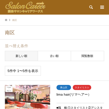
検索
南区
南区
並べ替え条件
新しい順
古い順
閲覧数順
5件中 1〜5件を表示
東山区
スタイリスト
lima hair(リマヘアー）
■職 種:①スタイリスト②アシスタ