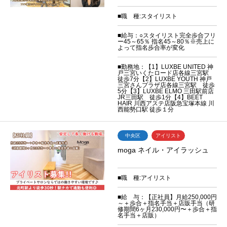
■職 種:スタイリスト
■給与：○スタイリスト完全歩合フリ
ー45～65％ 指名45～80％※売上に
よって指名歩合率が変化
■勤務地：【1】LUXBE UNITED 神
戸三宮いくたロード店各線三宮駅
徒歩7分【2】LUXBE YOUTH 神戸
三宮さんプラザ店各線三宮駅 徒歩
5分【3】LUXBE ELMO 三田駅前店
JR三田駅 徒歩1分【4】BEET
HAIR 川西アステ店阪急宝塚本線 川
西能勢口駅 徒歩１分
中央区
アイリスト
moga ネイル・アイラッシュ
■職 種:アイリスト
■給 与：【正社員】月給250,000円
～＋歩合＋指名手当＋店販手当（研
修期間6ヶ月230,000円〜＋歩合＋指
名手当＋店販）