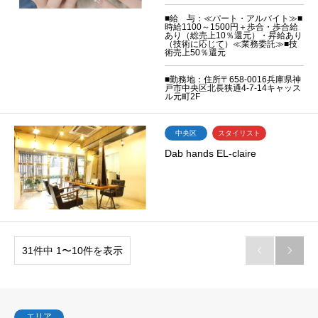
■給 与：≪パート・アルバイト≫■
時給1100～1500円＋歩合・歩合給
あり（総売上10％還元）・昇給あり
（技術に応じて）≪業務委託≫■技
術売上50％還元
■勤務地：住所〒658-0016兵庫県神
戸市中央区北長狭通4-7-14キャッス
ル元町2F
中央区
スタイリスト
Dab hands EL-claire
31件中 1〜10件を表示


エリア