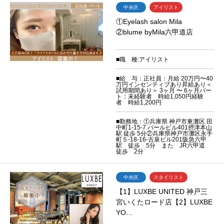
中央区
アイリスト
①Eyelash salon Mila
②blume byMila六甲道店
■職 種:アイリスト
■給 与：正社員：月給 20万円〜40
万円インセンティブあり昇給あり＜
試用期間あり＞ 3ヶ月 〜 6ヶ月パー
ト：未経験者 時給1,050円経験
者 時給1,200円
■勤務地：①兵庫県 神戸市東灘区 田
中町1-15-7 パールビル401摂津本山
駅 徒歩 5分②兵庫県神戸市灘区永手
町５-18-16-古泉ビル201阪急六甲
駅 徒歩 5分 また JR六甲道
徒歩 2分
中央区
スタイリスト
【1】LUXBE UNITED 神戸三
宮いくたロード店【2】LUXBE
YO…