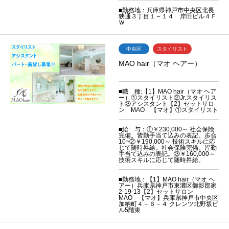
■勤務地：兵庫県神戸市中央区北長
狭通３丁目１－１４ 岸田ビル４Ｆ
Ｗ
中央区
スタイリスト
MAO hair（マオ ヘアー）
■職 種:【1】MAO hair（マオ ヘア
ー）①スタイリスト②Jr.スタイリス
ト③アシスタント【2】セットサロ
ン MAO 【マオ】①スタイリスト
■給 与：①￥230,000～ 社会保険
完備。皆勤手当て込みの表記。歩合
10~②￥190,000～ 技術スキルに応
じて随時昇給。社会保険完備。皆勤
手当て込みの表記。③￥160,000～
技術スキルに応じて随時昇給。
■勤務地：【1】MAO hair（マオ ヘ
アー）兵庫県神戸市東灘区御影郡家
2-19-13【2】セットサロン
MAO 【マオ】兵庫県神戸市中央区
加納町４－６－４ クレンツ北野坂ビ
ル5階東