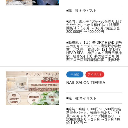
■職 種:セラピスト
■給与：還元率 40％〜80％売り上げ
た分だけしっかり稼げる♪＜試用期
間あり＞ 1ヶ月 〜 3ヶ月 / 完全歩合
200,000円 〜 400,000円
■勤務地：【１】夢 DRY HEAD SPA
みのおキューズモール店萱野小学校
前 バス停 徒歩5分【2】夢 DRY
HEAD SPA 神戸マルイ店野田阪神
駅 徒歩5分【3】夢の寝ごこち 川
西アステ店川西能勢口駅 徒歩3分
中央区
アイリスト
NAIL SALON TIERRA
■職 種:ネイリスト
■給与：時給 1,100円〜1,500円指名
料完全バック、物販手当あり。正社
員へのキャリアアップ制度あり。＜
試用期間あり＞ 2ヶ月 〜 3ヶ月 / 時
給 1,100円 〜