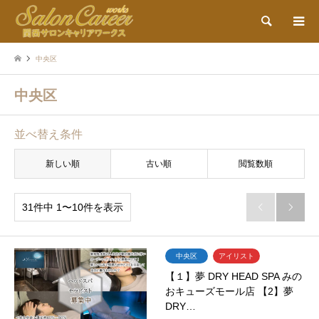
検索
中央区
中央区
並べ替え条件
新しい順
古い順
閲覧数順
31件中 1〜10件を表示


中央区
アイリスト
【１】夢 DRY HEAD SPA みの
おキューズモール店 【2】夢
DRY…