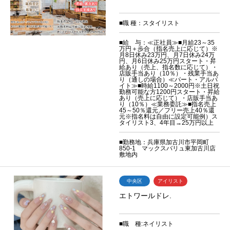
■職 種：スタイリスト
■給 与：≪正社員≫■月給23～35
万円＋歩合（指名売上に応じて）※
月8日休み23万円、月7日休み24万
円、月6日休み25万円スタート・昇
給あり（売上、指名数に応じて）・
店販手当あり（10％）・残業手当あ
り（通しの場合）≪パート・アルバ
イト≫■時給1100～2000円※土日祝
勤務可能な方1200円スタート・昇給
あり（売上に応じて）・店販手当あ
り（10％）≪業務委託≫■指名売上
45～50％還元／フリー売上40％還
元※指名料は自由に設定可能例）ス
タイリスト3、4年目→25万円以上
■勤務地：兵庫県加古川市平岡町
850-1 マックスバリュ東加古川店
敷地内
中央区
アイリスト
エトワールドレ.
■職 種:ネイリスト