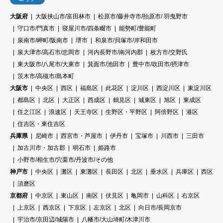
大阪府
大阪挟山市/富田林市
松原市/藤井寺市/拍原市/ 羽曳野市
守口市/門真市
寝屋川市/四条畷市
能勢町/豊能町
泉南市/岬町/阪南市
堺市
和泉市/貝塚市/岸和田市
泉大津市/高石市/忠岡市
河内長野市/南河内郡
枚方市/交野氏
東大阪市/八尾市/大東市
箕面市/池田市
豊中市/吹田市/摂津市
茨木市/高槻市/島本町
大阪市
中央区
西区
福島区
此花区
淀川区
西淀川区
東淀川区
都島区
北区
大正区
西成区
鶴見区
城東区
旭区
東成区
住之江区
浪速区
天王寺区
生野区・平野区
阿倍野区
港区
住吉区・東住吉区
兵庫県
尼崎市
西宮市・芦屋市
伊丹市
宝塚市
川西市
三田市
加古川市・加古郡
明石市
姫路市
小野市/相生市/穴栗市/丹波市/その他
神戸市
中央区
灘区
東灘区
長田区
北区
垂水区
兵庫区
西区
須磨区
京都府
中京区
東山区
南区
伏見区
亀岡市
山科区
右京区
上京区
西京区
下京区
左京区
北区
向日市/長岡京市
宇治市/京田辺/城陽市
八幡市/大山埼町/木津川市