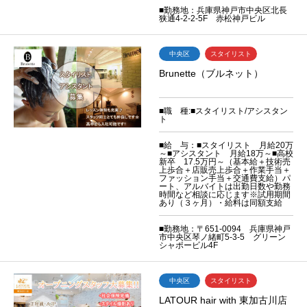
■勤務地：兵庫県神戸市中央区北長
狭通4-2-2-5F 赤松神戸ビル
中央区
スタイリスト
Brunette（ブルネット）
■職 種:■スタイリスト/アシスタン
ト
■給 与：■スタイリスト 月給20万
～■アシスタント 月給18万～■高校
新卒 17.5万円～（基本給＋技術売
上歩合＋店販売上歩合＋作業手当＋
ファッション手当＋交通費支給）パ
ート、アルバイトは出勤日数や勤務
時間など相談に応じます※試用期間
あり（３ヶ月）・給料は同額支給
■勤務地：〒651-0094 兵庫県神戸
市中央区琴ノ緒町5-3-5 グリーン
シャポービル4F
中央区
スタイリスト
LATOUR hair with 東加古川店