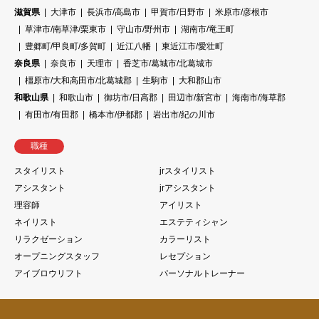
滋賀県
大津市
長浜市/高島市
甲賀市/日野市
米原市/彦根市
草津市/南草津/栗東市
守山市/野州市
湖南市/竜王町
豊郷町/甲良町/多賀町
近江八幡
東近江市/愛壮町
奈良県
奈良市
天理市
香芝市/葛城市/北葛城市
橿原市/大和高田市/北葛城郡
生駒市
大和郡山市
和歌山県
和歌山市
御坊市/日高郡
田辺市/新宮市
海南市/海草郡
有田市/有田郡
橋本市/伊都郡
岩出市/紀の川市
職種
スタイリスト
jrスタイリスト
アシスタント
jrアシスタント
理容師
アイリスト
ネイリスト
エステティシャン
リラクゼーション
カラーリスト
オープニングスタッフ
レセプション
アイブロウリフト
パーソナルトレーナー