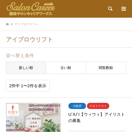
検索
アイブロウリフト
アイブロウリフト
並べ替え条件
新しい順
古い順
閲覧数順
2件中 1〜2件を表示
大阪府
スタイリスト
U´IU´I【ウィウィ】アイリスト
の募集