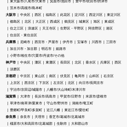
東大阪市/八尾市/大東市
箕面市/池田市
豊中市/吹田市/摂津市
茨木市/高槻市/島本町
大阪市
中央区
西区
福島区
此花区
淀川区
西淀川区
東淀川区
都島区
北区
大正区
西成区
鶴見区
城東区
旭区
東成区
住之江区
浪速区
天王寺区
生野区・平野区
阿倍野区
港区
住吉区・東住吉区
兵庫県
尼崎市
西宮市・芦屋市
伊丹市
宝塚市
川西市
三田市
加古川市・加古郡
明石市
姫路市
小野市/相生市/穴栗市/丹波市/その他
神戸市
中央区
灘区
東灘区
長田区
北区
垂水区
兵庫区
西区
須磨区
京都府
中京区
東山区
南区
伏見区
亀岡市
山科区
右京区
上京区
西京区
下京区
左京区
北区
向日市/長岡京市
宇治市/京田辺/城陽市
八幡市/大山埼町/木津川市
滋賀県
大津市
長浜市/高島市
甲賀市/日野市
米原市/彦根市
草津市/南草津/栗東市
守山市/野州市
湖南市/竜王町
豊郷町/甲良町/多賀町
近江八幡
東近江市/愛壮町
奈良県
奈良市
天理市
香芝市/葛城市/北葛城市
橿原市/大和高田市/北葛城郡
生駒市
大和郡山市