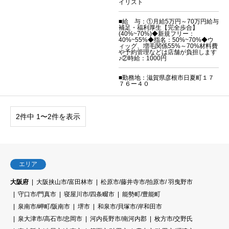
イリスト
■給 与：①月給5万円～70万円給与
補足・福利厚生【完全歩合】
(40%~70%)◆新規フリー：
40%~55%◆指名：50%~70%◆ウ
ィッグ、増毛関係55%～70%材料費
や予約管理などは店舗が負担します
♪②時給：1000円
■勤務地：滋賀県彦根市日夏町１７
７６ー４０
2件中 1〜2件を表示
エリア
大阪府
大阪挟山市/富田林市
松原市/藤井寺市/拍原市/ 羽曳野市
守口市/門真市
寝屋川市/四条畷市
能勢町/豊能町
泉南市/岬町/阪南市
堺市
和泉市/貝塚市/岸和田市
泉大津市/高石市/忠岡市
河内長野市/南河内郡
枚方市/交野氏