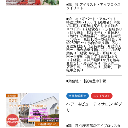
■職 種:アイリスト・アイブロウス
タイリスト
■給 与：①パート・アルバイト：
時給1200〜1500円（経験者）※技
術に応じて時給は変わります時給
1050円〜（未経験者）・歩合給あり
（個人売上、店販手当）・昇給あり
（随時）②業務委託：税抜き技術売
上40%～ 店販10%～③正社員：月
給25万円〜＋歩合給※技術に応じて
月給変動あり（店長候補）月給23万
円〜＋歩合給※技術に応じて月給変
動あり（経験1年以上）月給18万
円〜※技術に応じて月給変動あり
（未経験）※試用期間1か月も給与
変動なし・歩合給あり（個人売上、
店販手当）・昇給あり（随時）・役
職手当あり
■勤務地：【阪急豊中】駅…
米原市/彦根市
スタイリスト
ヘアー&ビューティサロン ギブ
リ
■職 種:①美容師②アイブロウスタ