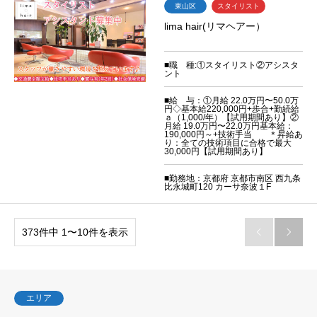
東山区
スタイリスト
lima hair(リマヘアー）
■職 種:①スタイリスト②アシスタ
ント
■給 与：①月給 22.0万円〜50.0万
円◇基本給220,000円+歩合+勤続給
ａ（1,000/年）【試用期間あり】②
月給 19.0万円〜22.0万円基本給：
190,000円～+技術手当 ＊昇給あ
り：全ての技術項目に合格で最大
30,000円【試用期間あり】
■勤務地：京都府 京都市南区 西九条
比永城町120 カーサ奈波１F
373件中 1〜10件を表示


エリア