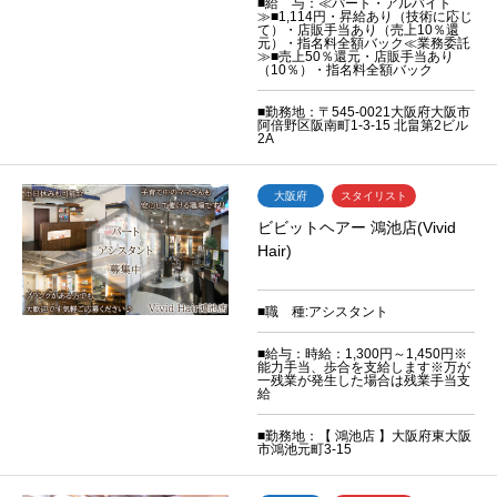
■給 与：≪パート・アルバイト
≫■1,114円・昇給あり（技術に応じ
て）・店販手当あり（売上10％還
元）・指名料全額バック≪業務委託
≫■売上50％還元・店販手当あり
（10％）・指名料全額バック
■勤務地：〒545-0021大阪府大阪市
阿倍野区阪南町1-3-15 北畠第2ビル
2A
大阪府
スタイリスト
ビビットヘアー 鴻池店(Vivid
Hair)
■職 種:アシスタント
■給与：時給：1,300円～1,450円※
能力手当、歩合を支給します※万が
一残業が発生した場合は残業手当支
給
■勤務地：【 鴻池店 】大阪府東大阪
市鴻池元町3-15