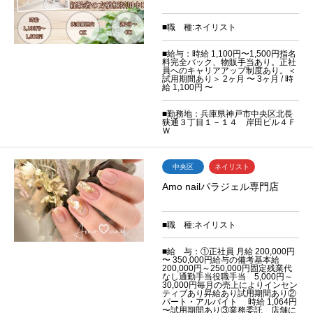
■職 種:ネイリスト
■給与：時給 1,100円〜1,500円指名
料完全バック、物販手当あり。正社
員へのキャリアアップ制度あり。＜
試用期間あり＞ 2ヶ月 〜 3ヶ月 / 時
給 1,100円 〜
■勤務地：兵庫県神戸市中央区北長
狭通３丁目１－１４ 岸田ビル４Ｆ
Ｗ
中央区
ネイリスト
Amo nailパラジェル専門店
■職 種:ネイリスト
■給 与：①正社員 月給 200,000円
〜 350,000円給与の備考基本給
200,000円～250,000円固定残業代
なし通勤手当役職手当 5,000円～
30,000円毎月の売上によりインセン
ティブあり昇給あり試用期間あり②
パート・アルバイト 時給 1,064円
〜試用期間あり③業務委託 店舗に