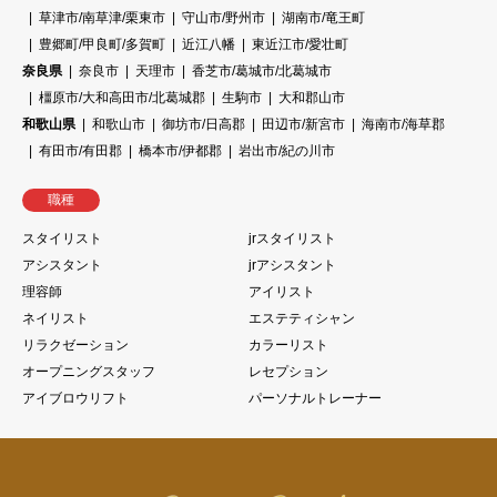
草津市/南草津/栗東市
守山市/野州市
湖南市/竜王町
豊郷町/甲良町/多賀町
近江八幡
東近江市/愛壮町
奈良県
奈良市
天理市
香芝市/葛城市/北葛城市
橿原市/大和高田市/北葛城郡
生駒市
大和郡山市
和歌山県
和歌山市
御坊市/日高郡
田辺市/新宮市
海南市/海草郡
有田市/有田郡
橋本市/伊都郡
岩出市/紀の川市
職種
スタイリスト
jrスタイリスト
アシスタント
jrアシスタント
理容師
アイリスト
ネイリスト
エステティシャン
リラクゼーション
カラーリスト
オープニングスタッフ
レセプション
アイブロウリフト
パーソナルトレーナー