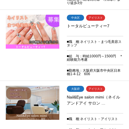
り徒歩3分
中央区
アイリスト
トータルビューティー7
■職 種:ネイリスト・まつ毛美容ス
タッフ
■給 与：時給1000円～1500円 ＊
経験能力考慮
■勤務地：大阪府大阪市中央区日本
橋1-4-12 606
大阪府
アイリスト
Nail&Eye salon mimi（ネイル
アンドアイ サロン …
■職 種:ネイリスト・アイリスト