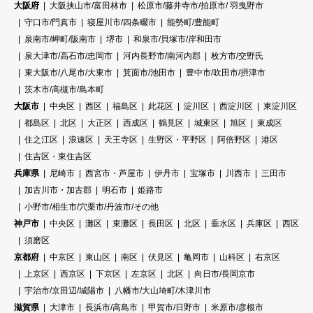
大阪府
大阪挟山市/富田林市
松原市/藤井寺市/拍原市/ 羽曳野市
守口市/門真市
寝屋川市/四条畷市
能勢町/豊能町
泉南市/岬町/阪南市
堺市
和泉市/貝塚市/岸和田市
泉大津市/高石市/忠岡市
河内長野市/南河内郡
枚方市/交野氏
東大阪市/八尾市/大東市
箕面市/池田市
豊中市/吹田市/摂津市
茨木市/高槻市/島本町
大阪市
中央区
西区
福島区
此花区
淀川区
西淀川区
東淀川区
都島区
北区
大正区
西成区
鶴見区
城東区
旭区
東成区
住之江区
浪速区
天王寺区
生野区・平野区
阿倍野区
港区
住吉区・東住吉区
兵庫県
尼崎市
西宮市・芦屋市
伊丹市
宝塚市
川西市
三田市
加古川市・加古郡
明石市
姫路市
小野市/相生市/穴栗市/丹波市/その他
神戸市
中央区
灘区
東灘区
長田区
北区
垂水区
兵庫区
西区
須磨区
京都府
中京区
東山区
南区
伏見区
亀岡市
山科区
右京区
上京区
西京区
下京区
左京区
北区
向日市/長岡京市
宇治市/京田辺/城陽市
八幡市/大山埼町/木津川市
滋賀県
大津市
長浜市/高島市
甲賀市/日野市
米原市/彦根市