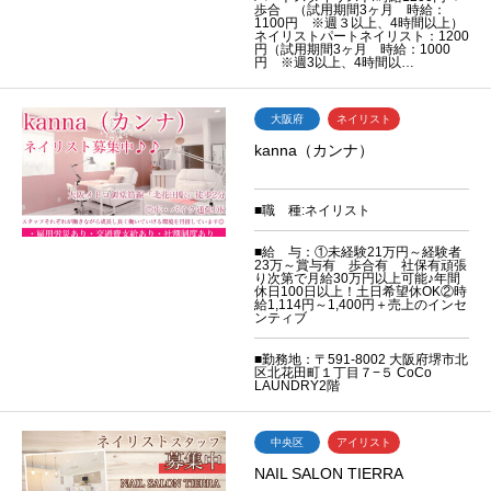
歩合 （試用期間3ヶ月 時給：
1100円 ※週３以上、4時間以上）
ネイリストパートネイリスト：1200
円（試用期間3ヶ月 時給：1000
円 ※週3以上、4時間以…
大阪府
ネイリスト
kanna（カンナ）
■職 種:ネイリスト
■給 与：①未経験21万円～経験者
23万～賞与有 歩合有 社保有頑張
り次第で月給30万円以上可能♪年間
休日100日以上！土日希望休OK②時
給1,114円～1,400円＋売上のインセ
ンティブ
■勤務地：〒591-8002 大阪府堺市北
区北花田町１丁目７−５ CoCo
LAUNDRY2階
中央区
アイリスト
NAIL SALON TIERRA