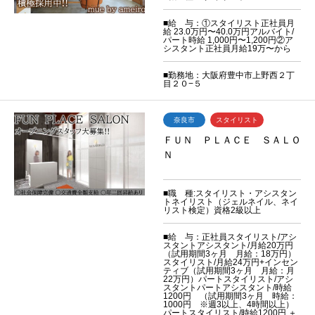
■給 与：①スタイリスト正社員月
給 23.0万円〜40.0万円アルバイト/
パート時給 1,000円〜1,200円②ア
シスタント正社員月給19万〜から
■勤務地：大阪府豊中市上野西２丁
目２０−５
奈良市
スタイリスト
ＦＵＮ ＰＬＡＣＥ ＳＡＬＯ
Ｎ
■職 種:スタイリスト・アシスタン
トネイリスト（ジェルネイル、ネイ
リスト検定）資格2級以上
■給 与：正社員スタイリスト/アシ
スタントアシスタント/月給20万円
（試用期間3ヶ月 月給：18万円）
スタイリスト/月給24万円+インセン
ティブ（試用期間3ヶ月 月給：月
22万円）パートスタイリスト/アシ
スタントパートアシスタント/時給
1200円 （試用期間3ヶ月 時給：
1000円 ※週3以上、4時間以上）
パートスタイリスト/時給1200円 ＋