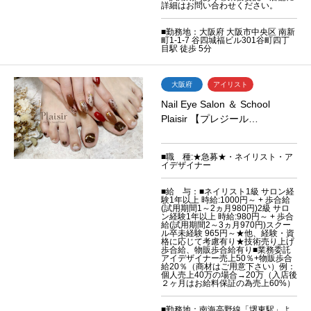
詳細はお問い合わせください。
■勤務地：大阪府 大阪市中央区 南新
町1-1-7 谷四城福ビル301谷町四丁
目駅 徒歩 5分
大阪府
アイリスト
Nail Eye Salon ＆ School
Plaisir 【プレジール…
■職 種:★急募★・ネイリスト・ア
イデザイナー
■給 与：■ネイリスト1級 サロン経
験1年以上 時給:1000円～ + 歩合給
(試用期間1～2ヵ月980円)2級 サロ
ン経験1年以上 時給:980円～ + 歩合
給(試用期間2～3ヵ月970円)スクー
ル卒未経験 965円～★他、経験・資
格に応じて考慮有り★技術売り上げ
歩合給、物販歩合給有り■業務委託
アイデザイナー売上50％+物販歩合
給20％（商材はご用意下さい）例：
個人売上40万の場合→20万（入店後
２ヶ月はお給料保証の為売上60%）
■勤務地：南海高野線「堺東駅」よ