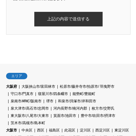
エリア
大阪府
大阪挟山市/富田林市
松原市/藤井寺市/拍原市/ 羽曳野市
守口市/門真市
寝屋川市/四条畷市
能勢町/豊能町
泉南市/岬町/阪南市
堺市
和泉市/貝塚市/岸和田市
泉大津市/高石市/忠岡市
河内長野市/南河内郡
枚方市/交野氏
東大阪市/八尾市/大東市
箕面市/池田市
豊中市/吹田市/摂津市
茨木市/高槻市/島本町
大阪市
中央区
西区
福島区
此花区
淀川区
西淀川区
東淀川区