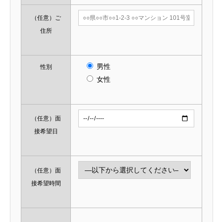
（任意）
ご
住所
男性
性別
女性
（任意）
面
接希望日
（任意）
面
接希望時間