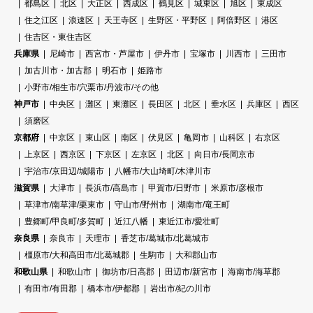
都島区
北区
大正区
西成区
鶴見区
城東区
旭区
東成区
住之江区
浪速区
天王寺区
生野区・平野区
阿倍野区
港区
住吉区・東住吉区
兵庫県
尼崎市
西宮市・芦屋市
伊丹市
宝塚市
川西市
三田市
加古川市・加古郡
明石市
姫路市
小野市/相生市/穴栗市/丹波市/その他
神戸市
中央区
灘区
東灘区
長田区
北区
垂水区
兵庫区
西区
須磨区
京都府
中京区
東山区
南区
伏見区
亀岡市
山科区
右京区
上京区
西京区
下京区
左京区
北区
向日市/長岡京市
宇治市/京田辺/城陽市
八幡市/大山埼町/木津川市
滋賀県
大津市
長浜市/高島市
甲賀市/日野市
米原市/彦根市
草津市/南草津/栗東市
守山市/野州市
湖南市/竜王町
豊郷町/甲良町/多賀町
近江八幡
東近江市/愛壮町
奈良県
奈良市
天理市
香芝市/葛城市/北葛城市
橿原市/大和高田市/北葛城郡
生駒市
大和郡山市
和歌山県
和歌山市
御坊市/日高郡
田辺市/新宮市
海南市/海草郡
有田市/有田郡
橋本市/伊都郡
岩出市/紀の川市