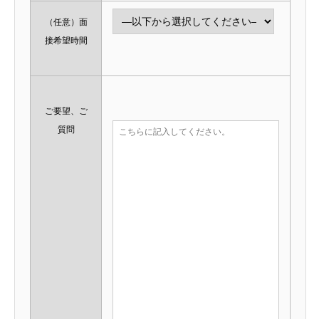
（任意）
面
接希望時間
ご要望、ご
質問