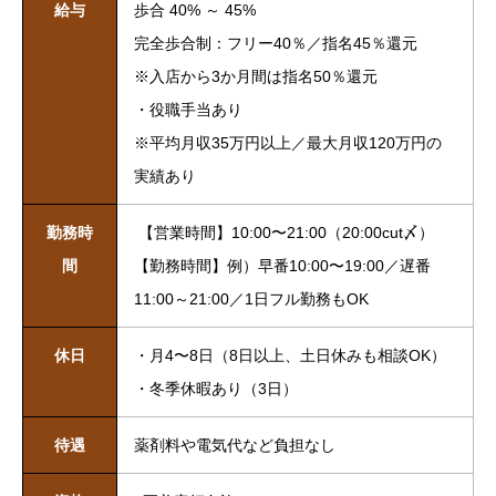
給与
歩合 40% ～ 45%
完全歩合制：フリー40％／指名45％還元
※入店から3か月間は指名50％還元
・役職手当あり
※平均月収35万円以上／最大月収120万円の
実績あり
勤務時
【営業時間】10:00〜21:00（20:00cut〆）
間
【勤務時間】例）早番10:00〜19:00／遅番
11:00～21:00／1日フル勤務もOK
休日
・月4〜8日（8日以上、土日休みも相談OK）
・冬季休暇あり（3日）
待遇
薬剤料や電気代など負担なし