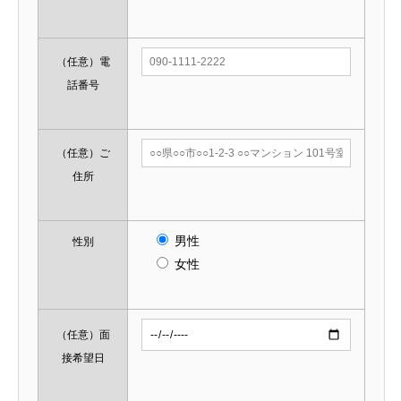
（任意）
電
話番号
（任意）
ご
住所
男性
性別
女性
（任意）
面
接希望日