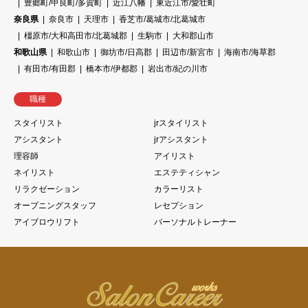
豊郷町/甲良町/多賀町
近江八幡
東近江市/愛壮町
奈良県
奈良市
天理市
香芝市/葛城市/北葛城市
橿原市/大和高田市/北葛城郡
生駒市
大和郡山市
和歌山県
和歌山市
御坊市/日高郡
田辺市/新宮市
海南市/海草郡
有田市/有田郡
橋本市/伊都郡
岩出市/紀の川市
職種
スタイリスト
jrスタイリスト
アシスタント
jrアシスタント
理容師
アイリスト
ネイリスト
エステティシャン
リラクゼーション
カラーリスト
オープニングスタッフ
レセプション
アイブロウリフト
パーソナルトレーナー