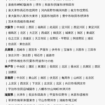
泉南市/岬町/阪南市
堺市
和泉市/貝塚市/岸和田市
泉大津市/高石市/忠岡市
河内長野市/南河内郡
枚方市/交野氏
東大阪市/八尾市/大東市
箕面市/池田市
豊中市/吹田市/摂津市
茨木市/高槻市/島本町
大阪市
中央区
西区
福島区
此花区
淀川区
西淀川区
東淀川区
都島区
北区
大正区
西成区
鶴見区
城東区
旭区
東成区
住之江区
浪速区
天王寺区
生野区・平野区
阿倍野区
港区
住吉区・東住吉区
兵庫県
尼崎市
西宮市・芦屋市
伊丹市
宝塚市
川西市
三田市
加古川市・加古郡
明石市
姫路市
小野市/相生市/穴栗市/丹波市/その他
神戸市
中央区
灘区
東灘区
長田区
北区
垂水区
兵庫区
西区
須磨区
京都府
中京区
東山区
南区
伏見区
亀岡市
山科区
右京区
上京区
西京区
下京区
左京区
北区
向日市/長岡京市
宇治市/京田辺/城陽市
八幡市/大山埼町/木津川市
滋賀県
大津市
長浜市/高島市
甲賀市/日野市
米原市/彦根市
草津市/南草津/栗東市
守山市/野州市
湖南市/竜王町