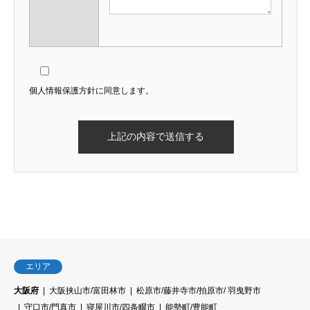
個人情報保護方針に同意します。
エリア
大阪府
大阪挟山市/富田林市
松原市/藤井寺市/拍原市/ 羽曳野市
守口市/門真市
寝屋川市/四条畷市
能勢町/豊能町