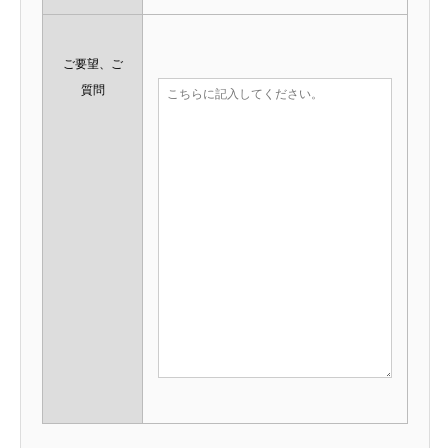
ご要望、ご
質問