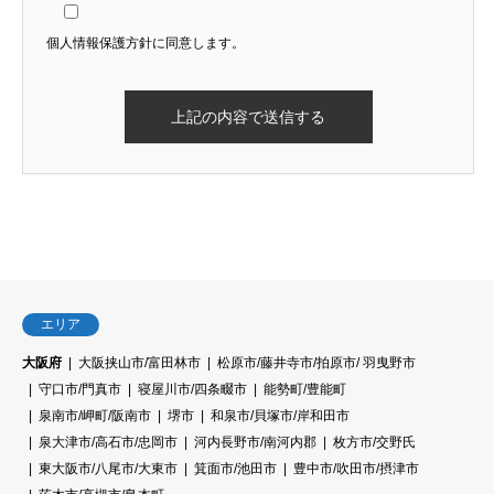
個人情報保護方針に同意します。
エリア
大阪府
大阪挟山市/富田林市
松原市/藤井寺市/拍原市/ 羽曳野市
守口市/門真市
寝屋川市/四条畷市
能勢町/豊能町
泉南市/岬町/阪南市
堺市
和泉市/貝塚市/岸和田市
泉大津市/高石市/忠岡市
河内長野市/南河内郡
枚方市/交野氏
東大阪市/八尾市/大東市
箕面市/池田市
豊中市/吹田市/摂津市