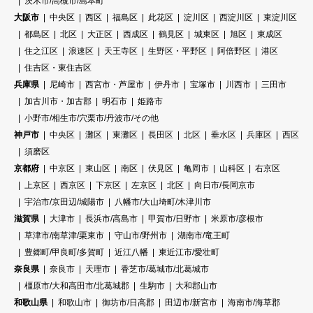
茨木市/高槻市/島本町
大阪市
中央区
西区
福島区
此花区
淀川区
西淀川区
東淀川区
都島区
北区
大正区
西成区
鶴見区
城東区
旭区
東成区
住之江区
浪速区
天王寺区
生野区・平野区
阿倍野区
港区
住吉区・東住吉区
兵庫県
尼崎市
西宮市・芦屋市
伊丹市
宝塚市
川西市
三田市
加古川市・加古郡
明石市
姫路市
小野市/相生市/穴栗市/丹波市/その他
神戸市
中央区
灘区
東灘区
長田区
北区
垂水区
兵庫区
西区
須磨区
京都府
中京区
東山区
南区
伏見区
亀岡市
山科区
右京区
上京区
西京区
下京区
左京区
北区
向日市/長岡京市
宇治市/京田辺/城陽市
八幡市/大山埼町/木津川市
滋賀県
大津市
長浜市/高島市
甲賀市/日野市
米原市/彦根市
草津市/南草津/栗東市
守山市/野州市
湖南市/竜王町
豊郷町/甲良町/多賀町
近江八幡
東近江市/愛壮町
奈良県
奈良市
天理市
香芝市/葛城市/北葛城市
橿原市/大和高田市/北葛城郡
生駒市
大和郡山市
和歌山県
和歌山市
御坊市/日高郡
田辺市/新宮市
海南市/海草郡