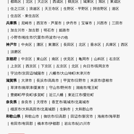
都島区
北区
大正区
西成区
鶴見区
城東区
旭区
東成区
住之江区
浪速区
天王寺区
生野区・平野区
阿倍野区
港区
住吉区・東住吉区
兵庫県
尼崎市
西宮市・芦屋市
伊丹市
宝塚市
川西市
三田市
加古川市・加古郡
明石市
姫路市
小野市/相生市/穴栗市/丹波市/その他
神戸市
中央区
灘区
東灘区
長田区
北区
垂水区
兵庫区
西区
須磨区
京都府
中京区
東山区
南区
伏見区
亀岡市
山科区
右京区
上京区
西京区
下京区
左京区
北区
向日市/長岡京市
宇治市/京田辺/城陽市
八幡市/大山埼町/木津川市
滋賀県
大津市
長浜市/高島市
甲賀市/日野市
米原市/彦根市
草津市/南草津/栗東市
守山市/野州市
湖南市/竜王町
豊郷町/甲良町/多賀町
近江八幡
東近江市/愛壮町
奈良県
奈良市
天理市
香芝市/葛城市/北葛城市
橿原市/大和高田市/北葛城郡
生駒市
大和郡山市
和歌山県
和歌山市
御坊市/日高郡
田辺市/新宮市
海南市/海草郡
有田市/有田郡
橋本市/伊都郡
岩出市/紀の川市