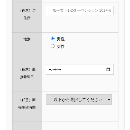
（任意）
ご
住所
男性
性別
女性
（任意）
面
接希望日
（任意）
面
接希望時間