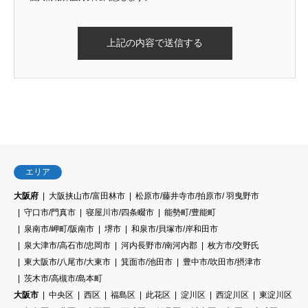
エリア
大阪府
大阪挟山市/富田林市
松原市/藤井寺市/拍原市/ 羽曳野市
守口市/門真市
寝屋川市/四条畷市
能勢町/豊能町
泉南市/岬町/阪南市
堺市
和泉市/貝塚市/岸和田市
泉大津市/高石市/忠岡市
河内長野市/南河内郡
枚方市/交野氏
東大阪市/八尾市/大東市
箕面市/池田市
豊中市/吹田市/摂津市
茨木市/高槻市/島本町
大阪市
中央区
西区
福島区
此花区
淀川区
西淀川区
東淀川区