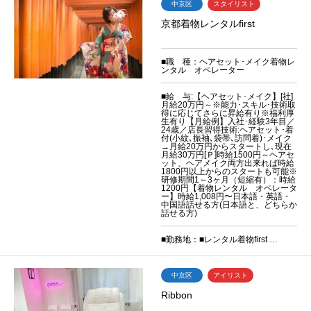
中京区
スタイリスト
京都着物レンタルfirst
■職 種：ヘアセット･メイク着物レ
ンタル オペレーター
■給 与:【ヘアセット･メイク】[社]
月給20万円～※能力･スキル･技術取
得に応じてさらに昇給有り※福利厚
生有り【月給例】入社･経験3年目／
24歳／店長習得技術:ヘアセット･着
付(小紋､振袖､袋帯､訪問着)･メイク
→月給20万円からスタートし､現在
月給30万円[Ｐ]時給1500円～ヘアセ
ット、ヘアメイク両方出来れば時給
1800円以上からのスタートも可能※
研修期間1～3ヶ月（短縮有）：時給
1200円【着物レンタル オペレータ
ー】時給1,008円〜日本語・英語・
中国語話せる方(日本語と、どちらか
話せる方)
■勤務地：■レンタル着物first …
中京区
アイリスト
Ribbon