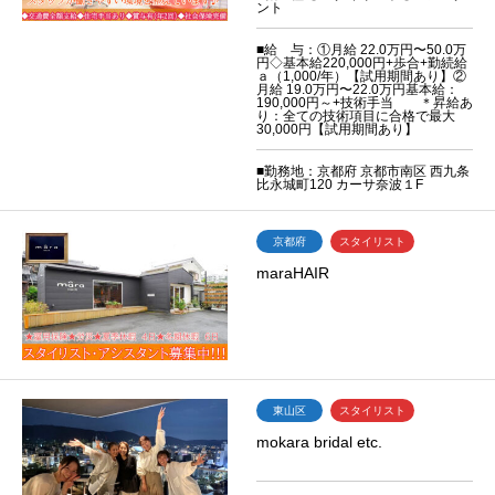
ント
■給 与：①月給 22.0万円〜50.0万
円◇基本給220,000円+歩合+勤続給
ａ（1,000/年）【試用期間あり】②
月給 19.0万円〜22.0万円基本給：
190,000円～+技術手当 ＊昇給あ
り：全ての技術項目に合格で最大
30,000円【試用期間あり】
■勤務地：京都府 京都市南区 西九条
比永城町120 カーサ奈波１F
京都府
スタイリスト
maraHAIR
東山区
スタイリスト
mokara bridal etc.