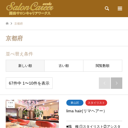
検索
京都府
京都府
並べ替え条件
新しい順
古い順
閲覧数順
67件中 1〜10件を表示


東山区
スタイリスト
lima hair(リマヘアー）
■職 種:①スタイリスト②アシスタ