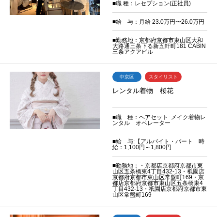
■職 種：レセプション(正社員)
■給 与：月給 23.0万円〜26.0万円
■勤務地：京都府京都市東山区大和
大路通三条下る新五軒町181 CABIN
三条アクアビル
中京区
スタイリスト
レンタル着物 桜花
■職 種：ヘアセット･メイク着物レ
ンタル オペレーター
■給 与:【アルバイト・パート 時
給：1,100円～1,800円
■勤務地：・京都店京都府京都市東
山区五条橋東4丁目432-13・祇園店
京都府京都市東山区常盤町169・京
都店京都府京都市東山区五条橋東4
丁目432-13・祇園店京都府京都市東
山区常盤町169