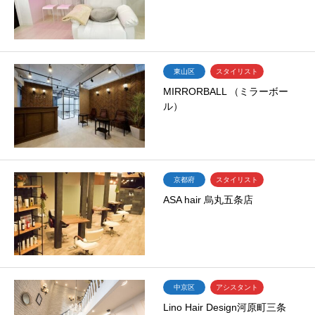
東山区
スタイリスト
MIRRORBALL （ミラーボー
ル）
京都府
スタイリスト
ASA hair 烏丸五条店
中京区
アシスタント
Lino Hair Design河原町三条