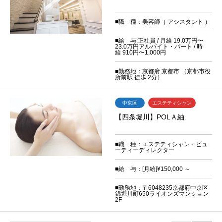
■職 種：美容師（ アシスタント ）
■給 与:正社員 / 月給 19.0万円〜
23.0万円アルバイト・パート / 時
給 910円〜1,000円
■勤務地：京都府 京都市 （京都市役
所前駅 徒歩 2分）
中京区
エステティシャン
【四条堀川】POLＡ紬
■職 種：エステティシャン・ビュ
ーティーディレクター
■給 与：[月給]¥150,000 ～
■勤務地：〒6048235京都府中京区
錦堀川町650ライオンズマンション
2F