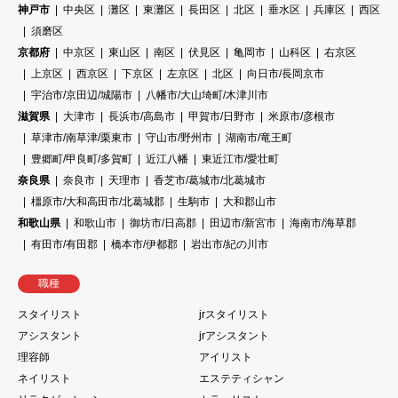
神戸市
中央区
灘区
東灘区
長田区
北区
垂水区
兵庫区
西区
須磨区
京都府
中京区
東山区
南区
伏見区
亀岡市
山科区
右京区
上京区
西京区
下京区
左京区
北区
向日市/長岡京市
宇治市/京田辺/城陽市
八幡市/大山埼町/木津川市
滋賀県
大津市
長浜市/高島市
甲賀市/日野市
米原市/彦根市
草津市/南草津/栗東市
守山市/野州市
湖南市/竜王町
豊郷町/甲良町/多賀町
近江八幡
東近江市/愛壮町
奈良県
奈良市
天理市
香芝市/葛城市/北葛城市
橿原市/大和高田市/北葛城郡
生駒市
大和郡山市
和歌山県
和歌山市
御坊市/日高郡
田辺市/新宮市
海南市/海草郡
有田市/有田郡
橋本市/伊都郡
岩出市/紀の川市
職種
スタイリスト
jrスタイリスト
アシスタント
jrアシスタント
理容師
アイリスト
ネイリスト
エステティシャン