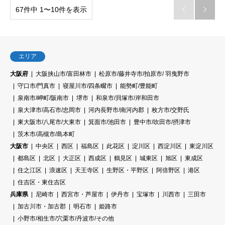
67件中 1〜10件を表示


エリア
大阪府
大阪挟山市/富田林市
松原市/藤井寺市/拍原市/ 羽曳野市
守口市/門真市
寝屋川市/四条畷市
能勢町/豊能町
泉南市/岬町/阪南市
堺市
和泉市/貝塚市/岸和田市
泉大津市/高石市/忠岡市
河内長野市/南河内郡
枚方市/交野氏
東大阪市/八尾市/大東市
箕面市/池田市
豊中市/吹田市/摂津市
茨木市/高槻市/島本町
大阪市
中央区
西区
福島区
此花区
淀川区
西淀川区
東淀川区
都島区
北区
大正区
西成区
鶴見区
城東区
旭区
東成区
住之江区
浪速区
天王寺区
生野区・平野区
阿倍野区
港区
住吉区・東住吉区
兵庫県
尼崎市
西宮市・芦屋市
伊丹市
宝塚市
川西市
三田市
加古川市・加古郡
明石市
姫路市
小野市/相生市/穴栗市/丹波市/その他