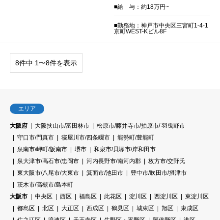
■給 与：約18万円~
■勤務地：神戸市中央区三宮町1-4-1
京町WEST-Kビル8F
8件中 1〜8件を表示
エリア
大阪府
大阪挟山市/富田林市
松原市/藤井寺市/拍原市/ 羽曳野市
守口市/門真市
寝屋川市/四条畷市
能勢町/豊能町
泉南市/岬町/阪南市
堺市
和泉市/貝塚市/岸和田市
泉大津市/高石市/忠岡市
河内長野市/南河内郡
枚方市/交野氏
東大阪市/八尾市/大東市
箕面市/池田市
豊中市/吹田市/摂津市
茨木市/高槻市/島本町
大阪市
中央区
西区
福島区
此花区
淀川区
西淀川区
東淀川区
都島区
北区
大正区
西成区
鶴見区
城東区
旭区
東成区
住之江区
浪速区
天王寺区
生野区・平野区
阿倍野区
港区