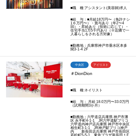
■職 種:アシスタント(美容師)求人
■給 与：■月給18万円〜（免許ナシ
1６万円〜）・賞与あり（年2〜4
回）・昇給あり（技術に応じて）・
住宅手当1万5千円あり（※近隣で一
人暮らしをされる方対象）
■勤務地：兵庫県神戸市垂水区本多
聞3-1-4 2F
中央区
アイリスト
＃DionDion
■職 種:ネイリスト
■給 与： 月給 18.0万円〜33.0万円
（試用期間3か月）
■勤務地：六甲道店兵庫県 神戸市灘
区 永手町4-1-1 JR六甲道駅プリコ
六甲道内神戸店兵庫県 神戸市中央区
相生町3-1-1 JR神戸駅プリコ神戸
内 新長田店兵庫県 神戸市長田区
若松町5-5-1 東急プラザ新長田１F