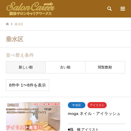
検索
垂水区
垂水区
並べ替え条件
新しい順
古い順
閲覧数順
8件中 1〜8件を表示
中央区
アイリスト
moga ネイル・アイラッシュ
■職 種:アイリスト