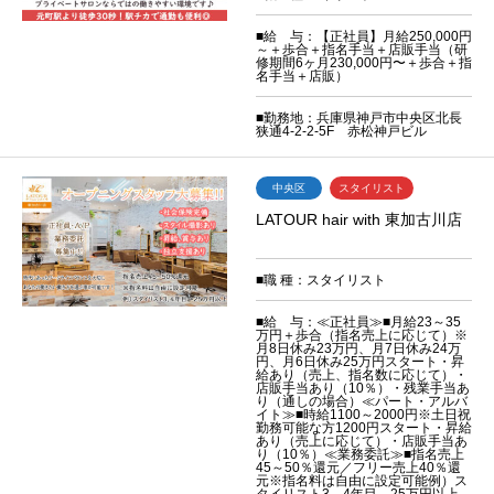
■給 与：【正社員】月給250,000円
～＋歩合＋指名手当＋店販手当（研
修期間6ヶ月230,000円〜＋歩合＋指
名手当＋店販）
■勤務地：兵庫県神戸市中央区北長
狭通4-2-2-5F 赤松神戸ビル
中央区
スタイリスト
LATOUR hair with 東加古川店
■職 種：スタイリスト
■給 与：≪正社員≫■月給23～35
万円＋歩合（指名売上に応じて）※
月8日休み23万円、月7日休み24万
円、月6日休み25万円スタート・昇
給あり（売上、指名数に応じて）・
店販手当あり（10％）・残業手当あ
り（通しの場合）≪パート・アルバ
イト≫■時給1100～2000円※土日祝
勤務可能な方1200円スタート・昇給
あり（売上に応じて）・店販手当あ
り（10％）≪業務委託≫■指名売上
45～50％還元／フリー売上40％還
元※指名料は自由に設定可能例）ス
タイリスト3、4年目→25万円以上