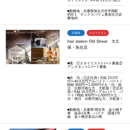
■勤務地：兵庫県加古川市平岡町
850-1 マックスバリュ東加古川店
敷地内
兵庫県
スタイリスト
hair station Old Street 大久
保・魚住店
■職 ①スタイリスト/パート募集②
アシスタント/パート募集
■給 与：①正社員 / 月給 23.0万
円〜40.0万円アルバイト・パート /
時給 900円〜1,000円※土・日・祝
日 出勤可能な方、大歓迎！②正社
員 / 月給 16.0万円～アルバイト・パ
ート / 時給 900円〜1,000円※土・
日・祝日 出勤可能な方、大歓迎！
■勤務地：兵庫県 明石市 金ケ崎下
車 徒歩1分車・バイク 国道2号
線 金ヶ崎交差点の角