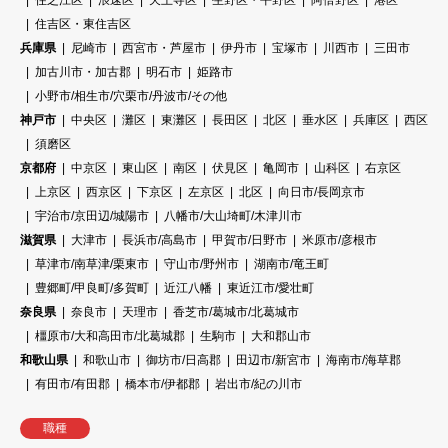
住吉区・東住吉区
兵庫県
尼崎市
西宮市・芦屋市
伊丹市
宝塚市
川西市
三田市
加古川市・加古郡
明石市
姫路市
小野市/相生市/穴栗市/丹波市/その他
神戸市
中央区
灘区
東灘区
長田区
北区
垂水区
兵庫区
西区
須磨区
京都府
中京区
東山区
南区
伏見区
亀岡市
山科区
右京区
上京区
西京区
下京区
左京区
北区
向日市/長岡京市
宇治市/京田辺/城陽市
八幡市/大山埼町/木津川市
滋賀県
大津市
長浜市/高島市
甲賀市/日野市
米原市/彦根市
草津市/南草津/栗東市
守山市/野州市
湖南市/竜王町
豊郷町/甲良町/多賀町
近江八幡
東近江市/愛壮町
奈良県
奈良市
天理市
香芝市/葛城市/北葛城市
橿原市/大和高田市/北葛城郡
生駒市
大和郡山市
和歌山県
和歌山市
御坊市/日高郡
田辺市/新宮市
海南市/海草郡
有田市/有田郡
橋本市/伊都郡
岩出市/紀の川市
職種