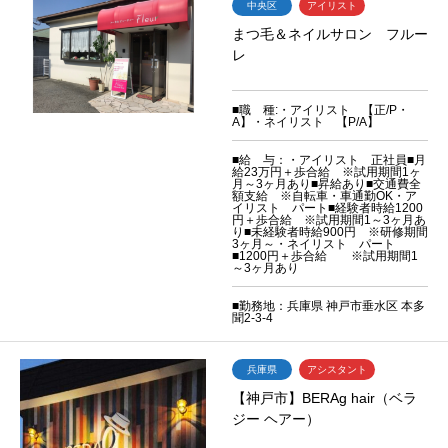
中央区
アイリスト
まつ毛＆ネイルサロン フルー
レ
■職 種:・アイリスト 【正/P・
A】・ネイリスト 【P/A】
■給 与：・アイリスト 正社員■月
給23万円＋歩合給 ※試用期間1ヶ
月～3ヶ月あり■昇給あり■交通費全
額支給 ※自転車・車通勤OK・ア
イリスト パート■経験者時給1200
円＋歩合給 ※試用期間1～3ヶ月あ
り■未経験者時給900円 ※研修期間
3ヶ月～・ネイリスト パート
■1200円＋歩合給 ※試用期間1
～3ヶ月あり
■勤務地：兵庫県 神戸市垂水区 本多
聞2-3-4
兵庫県
アシスタント
【神戸市】BERAg hair（ベラ
ジー ヘアー）