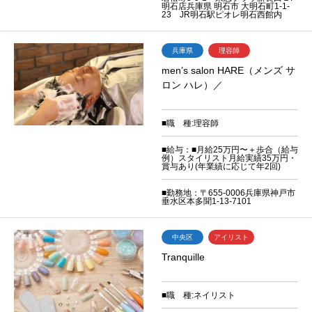
明石店兵庫県 明石市 大明石町1-1-
23 JR明石駅ピオレ明石西館内
兵庫県
理容師
men’s salon HARE（メンズ サ
ロン ハレ）／
■職 種:理容師
■給与：■月給25万円〜＋歩合（給与
例）スタイリスト月給実績35万円・
賞与あり(年業績に応じて年2回)
■勤務地：〒655-0006兵庫県神戸市
垂水区本多聞1-13-7101
中央区
アイリスト
Tranquille
■職 種:ネイリスト