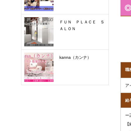
ＦＵＮ ＰＬＡＣＥ Ｓ
ＡＬＯＮ
kanna（カンナ）
職
ア
給
ー
【