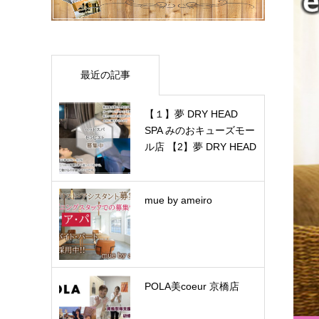
最近の記事
【１】夢 DRY HEAD
SPA みのおキューズモー
ル店 【2】夢 DRY HEAD
S…
mue by ameiro
POLA美coeur 京橋店