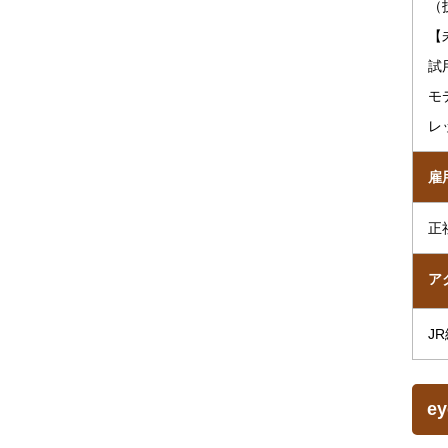
（
【
試
モ
レ
雇
正
ア
J
e