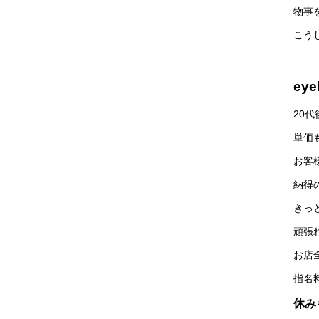
物事
こう
ey
20
単価
お客
納得
きっ
頑張
お店
指名
休み