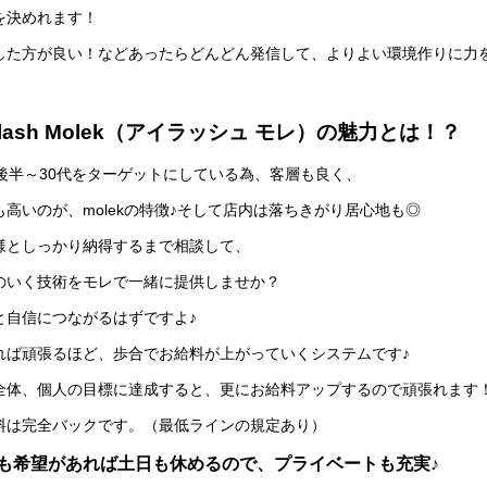
を決めれます！
した方が良い！などあったらどんどん発信して、よりよい環境作りに力
elash Molek（アイラッシュ モレ）の魅力とは！？
代後半～30代をターゲットにしている為、客層も良く、
も高いのが、molekの特徴♪そして店内は落ちきがり居心地も◎
様としっかり納得するまで相談して、
のいく技術をモレで一緒に提供しませか？
と自信につながるはずですよ♪
れば頑張るほど、歩合でお給料が上がっていくシステムです♪
全体、個人の目標に達成すると、更にお給料アップするので頑張れます
料は完全バックです。（最低ラインの規定あり）
も希望があれば土日も休めるので、プライベートも充実♪