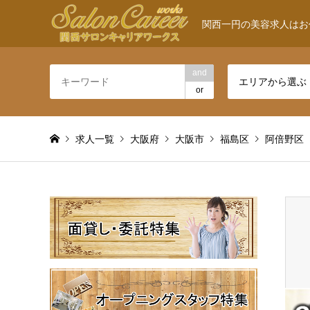
関西一円の美容求人はお
and
エリアから選ぶ
or
求人一覧
大阪府
大阪市
福島区
阿倍野区