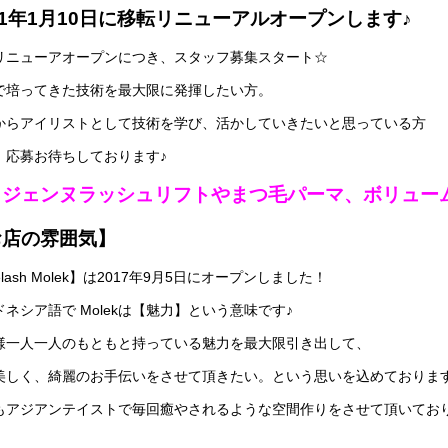
21年1月10日に移転リニューアルオープンします♪
リニューアオープンにつき、スタッフ募集スタート☆
で培ってきた技術を最大限に発揮したい方。
からアイリストとして技術を学び、活かしていきたいと思っている方
、応募お待ちしております♪
リジェンヌラッシュリフトやまつ毛パーマ、ボリュー
お店の雰囲気】
elash Molek】は2017年9月5日にオープンしました！
ドネシア語で Molekは【魅力】という意味です♪
様一人一人のもともと持っている魅力を最大限引き出して、
美しく、綺麗のお手伝いをさせて頂きたい。という思いを込めておりま
もアジアンテイストで毎回癒やされるような空間作りをさせて頂いてお