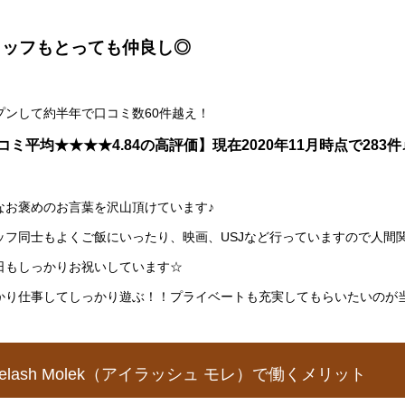
タッフもとっても仲良し◎
プンして約半年で口コミ数60件越え！
コミ平均★★★★4.84の高評価】現在2020年11月時点で283件
なお褒めのお言葉を沢山頂けています♪
ッフ同士もよくご飯にいったり、映画、USJなど行っていますので人間
日もしっかりお祝いしています☆
かり仕事してしっかり遊ぶ！！プライベートも充実してもらいたいのが
yelash Molek（アイラッシュ モレ）で働くメリット