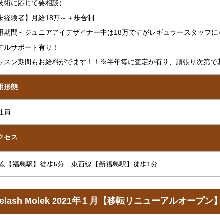
技術に応じて要相談）
未経験者】月給18万～＋歩合制
用期間～ジュニアアイデザイナー中は18万ですがレギュラースタッフに
デルサポート有り！
ッスン期間もお給料がでます！！※半年毎に査定が有り、頑張り次第で
用形態
社員
クセス
R線【福島駅】徒歩5分 東西線【新福島駅】徒歩1分
yelash Molek 2021年１月【移転リニューアルオープン】