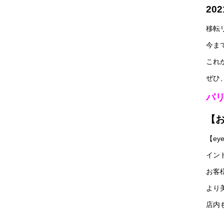
20
移転
今ま
これ
ぜひ
パ
【
【ey
イン
お客
より
店内