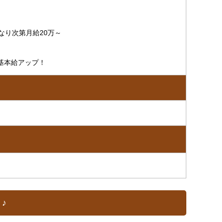
なり次第月給20万～
基本給アップ！
♪