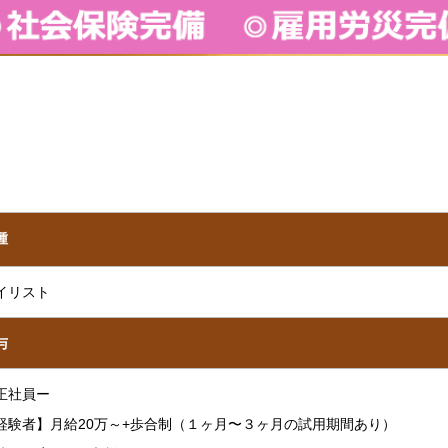
種
イリスト
与
正社員ー
経験者】月給20万～+歩合制（１ヶ月〜３ヶ月の試用期間あり）