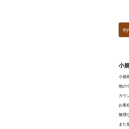
e
小
小規
他の
カウ
お客
無理
また