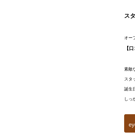
ス
オー
【口
素敵
スタ
誕生
しっ
e