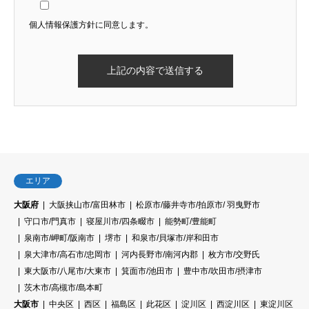
個人情報保護方針に同意します。
エリア
大阪府
大阪挟山市/富田林市
松原市/藤井寺市/拍原市/ 羽曳野市
守口市/門真市
寝屋川市/四条畷市
能勢町/豊能町
泉南市/岬町/阪南市
堺市
和泉市/貝塚市/岸和田市
泉大津市/高石市/忠岡市
河内長野市/南河内郡
枚方市/交野氏
東大阪市/八尾市/大東市
箕面市/池田市
豊中市/吹田市/摂津市
茨木市/高槻市/島本町
大阪市
中央区
西区
福島区
此花区
淀川区
西淀川区
東淀川区