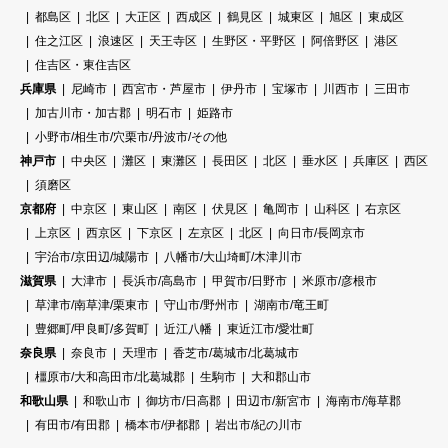
都島区
北区
大正区
西成区
鶴見区
城東区
旭区
東成区
住之江区
浪速区
天王寺区
生野区・平野区
阿倍野区
港区
住吉区・東住吉区
兵庫県
尼崎市
西宮市・芦屋市
伊丹市
宝塚市
川西市
三田市
加古川市・加古郡
明石市
姫路市
小野市/相生市/穴栗市/丹波市/その他
神戸市
中央区
灘区
東灘区
長田区
北区
垂水区
兵庫区
西区
須磨区
京都府
中京区
東山区
南区
伏見区
亀岡市
山科区
右京区
上京区
西京区
下京区
左京区
北区
向日市/長岡京市
宇治市/京田辺/城陽市
八幡市/大山埼町/木津川市
滋賀県
大津市
長浜市/高島市
甲賀市/日野市
米原市/彦根市
草津市/南草津/栗東市
守山市/野州市
湖南市/竜王町
豊郷町/甲良町/多賀町
近江八幡
東近江市/愛壮町
奈良県
奈良市
天理市
香芝市/葛城市/北葛城市
橿原市/大和高田市/北葛城郡
生駒市
大和郡山市
和歌山県
和歌山市
御坊市/日高郡
田辺市/新宮市
海南市/海草郡
有田市/有田郡
橋本市/伊都郡
岩出市/紀の川市